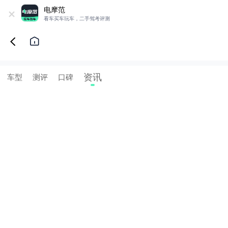
+
电摩范
看车买车玩车，二手驾考评测
资讯
车型
测评
口碑