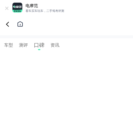
+
电摩范
看车买车玩车，二手驾考评测
口碑
车型
测评
资讯